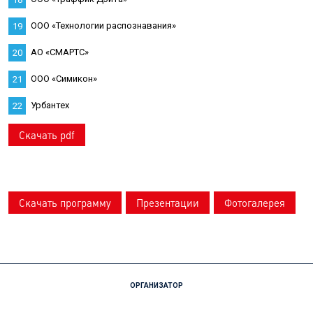
ООО «Технологии распознавания»
19
АО «СМАРТС»
20
ООО «Симикон»
21
Урбантех
22
Скачать pdf
Скачать программу
Презентации
Фотогалерея
ОРГАНИЗАТОР