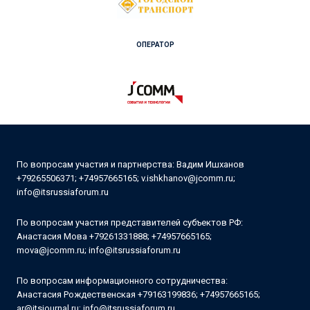
ОПЕРАТОР
По вопросам участия
и партнерства:
Вадим Ишханов
+79265506371
;
+74957665165
;
v.ishkhanov@jcomm.ru
;
info@itsrussiaforum.ru
По вопросам участия представителей субъектов РФ:
Анастасия Мова
+79261331888
;
+74957665165
;
mova@jcomm.ru
;
info@itsrussiaforum.ru
По вопросам
информационного сотрудничества:
Анастасия Рождественская
+79163199836
;
+74957665165
;
ar@itsjournal.ru
;
info@itsrussiaforum.ru