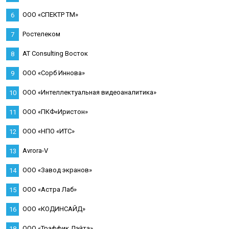
ООО «СПЕКТР ТМ»
6
Ростелеком
7
AT Consulting Восток
8
ООО «Сорб Иннова»
9
ООО «Интеллектуальная видеоаналитика»
10
ООО «ПКФ«Иристон»
11
ООО «НПО «ИТС»
12
Аvrora-V
13
ООО «Завод экранов»
14
ООО «Астра Лаб»
15
ООО «КОДИНСАЙД»
16
ООО «Траффик Дэйта»
18